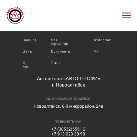
МЕНЮ
ИНФО.ПОРТАЛ
СОЦ.СЕТИ
Главная
Главная
Для
Для
Instagram
Instagram
курсантов
курсантов
Цены
Цены
Документы
Документы
VK
VK
О
О
Статьи
Статьи
нас
нас
Автошкола
«
АВТО-ПРОФИ»
г. Новоалтайск