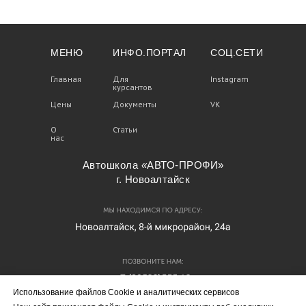
МЕНЮ
ИНФО.ПОРТАЛ
СОЦ.СЕТИ
Главная
Главная
Для
Для
Instagram
Instagram
курсантов
курсантов
Цены
Цены
Документы
Документы
VK
VK
О
О
Статьи
Статьи
нас
нас
Автошкола
«
АВТО-ПРОФИ»
г. Новоалтайск
Использование файлов Cookie и аналитических сервисов