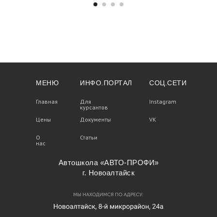
МЕНЮ
ИНФО.ПОРТАЛ
СОЦ.СЕТИ
Главная
Главная
Для
Для
Instagram
Instagram
курсантов
курсантов
Цены
Цены
Документы
Документы
VK
VK
О
О
Статьи
Статьи
нас
нас
Автошкола
«
АВТО-ПРОФИ»
г. Новоалтайск